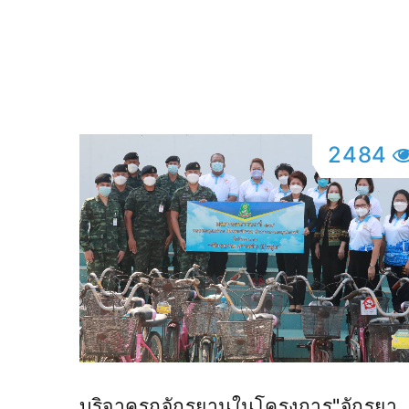
จากโรคพิษสุนัขบ้า ตามพระปณิธาน
ศาสตราจารย์ ดร. สมเด็จพระเจ้าน้อง
นางเธอ เจ้าฟ้าจุฬาภรณวลัยลักษณ์
อัครราชกุมารีกรมพระศรีสวางควัฒน
วรขัตติยราชนารี ปีงบประมาณ พ.ศ.
2484
2566
บริจาครถจักรยานในโครงการ"จักรยา