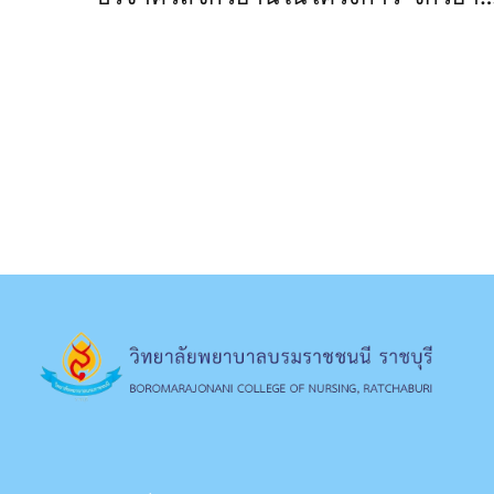
สานฝันปันสุข"