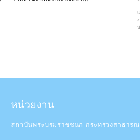
ปีงบประมาณ2565
แผน
งปม.25
ประมาณ)
สถานศ
ปร
ลง
จ้
หน่วยงาน
สถาบันพระบรมราชชนก กระทรวงสาธารณ