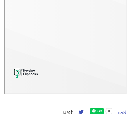
แชร์
แชร์