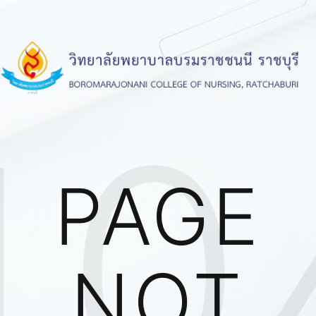
40
PAGE
NOT