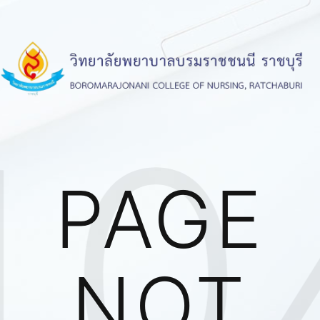
40
PAGE
NOT