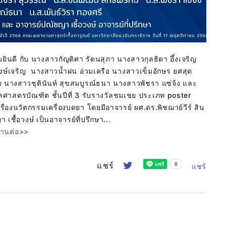
ดี กับ นางสาวกัญติศา รัตนสุภา นางสาวกุลธิดา อึ้งเจริญ
งษ์เจริญ นางสาวน้ำฝน
อ่วมเครือ นางสาวเข็มอักษร ยศสุด
นางสาวชุตินันท์ สุขสมบูรณ์ธนา นางสาวพัชรา แซ่จ้ง และ
ลศาสตรบัณฑิต ชั้นปีที่ 3 รับรางวัลชมเชย ประเภท poster
่องนวัตกรรมเครื่องบดยา โดยมีอาจารย์ ผศ.ดร.พิชฌาย์วีร์ สิน
 เชื้อวงษ์ เป็นอาจารย์ที่ปรึกษา...
่านต่อ>>
แชร์
แชร์