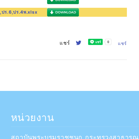
,ปร.6,ปร.4พ.xlsx
แชร์
แชร์
หน่วยงาน
สถาบันพระบรมราชชนก กระทรวงสาธารณ