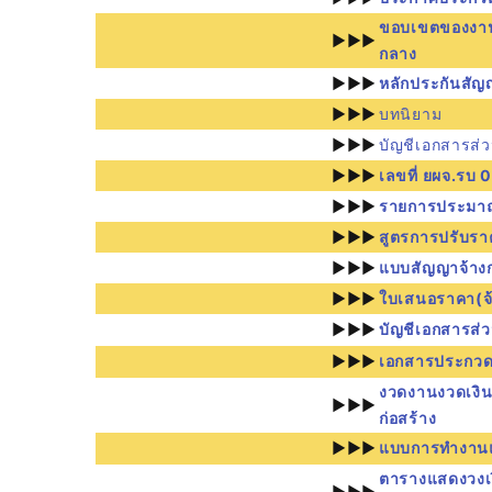
ขอบเขตของงา
►►►
กลาง
►►►
หลักประกันสัญ
►►►
บทนิยาม
►►►
บัญชีเอกสารส่วน
►►►
เลขที่ ยผจ.รบ 
►►►
รายการประม
►►►
สูตรการปรับรา
►►►
แบบสัญญาจ้างก
►►►
ใบเสนอราคา(จ้
►►►
บัญชีเอกสารส่ว
►►►
เอกสารประกวด
งวดงานงวดเงิ
►►►
ก่อสร้าง
►►►
แบบการทำงาน
ตารางแสดงวงเง
►►►