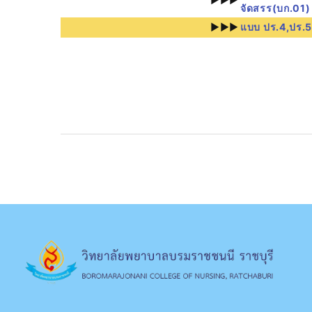
จัดสรร(บก.01)
►►►
แบบ ปร.4,ปร.5