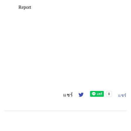
แชร์
แชร์