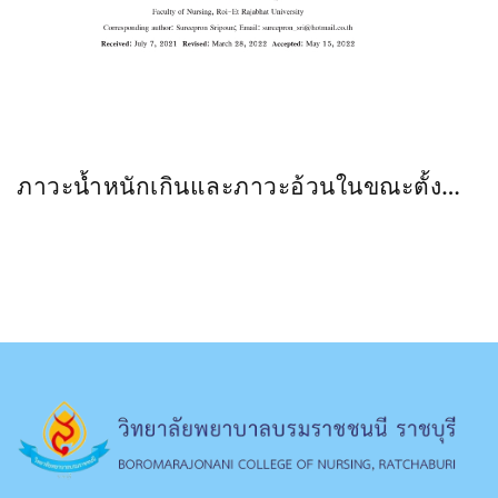
ภาวะน้ำหนักเกินและภาวะอ้วนในขณะตั้ง
ครรภ์